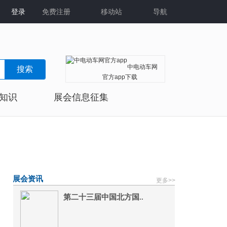
登录
免费注册
移动站
导航
中电动车网
搜索
官方app下载
知识
展会信息征集
展会
电话：0571-56270829
合作
邮箱：1518237010@qq.com
展会资讯
更多>>
第二十三届中国北方国..