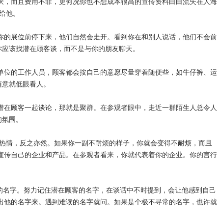
讨厌，而且费用不菲，更何况你也不想成本很高的宣传资料白白流失在人海
给他。
在你的展位前停下来，他们自然会走开。看到你在和别人说话，他们不会前
你应该找潜在顾客谈，而不是与你的朋友聊天。
展单位的工作人员，顾客都会按自己的意愿尽量穿着随便些，如牛仔裤、运
随意就低眼看人。
非潜在顾客一起谈论，那就是聚群。在参观者眼中，走近一群陌生人总令人
的氛围。
得热情，反之亦然。如果你一副不耐烦的样子，你就会变得不耐烦，而且
宣传自己的企业和产品。在参观者看来，你就代表着你的企业。你的言行
。
己的名字。努力记住潜在顾客的名字，在谈话中不时提到，会让他感到自己
出他的名字来。遇到难读的名字就问。如果是个极不寻常的名字，也许就