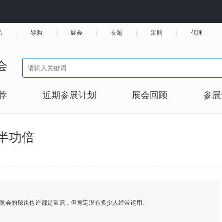
品
导购
展会
专题
采购
代理
会
荐
近期参展计划
展会回顾
参展
半功倍
展览会的秘诀也许都是常识，但肯定没有多少人经常运用。