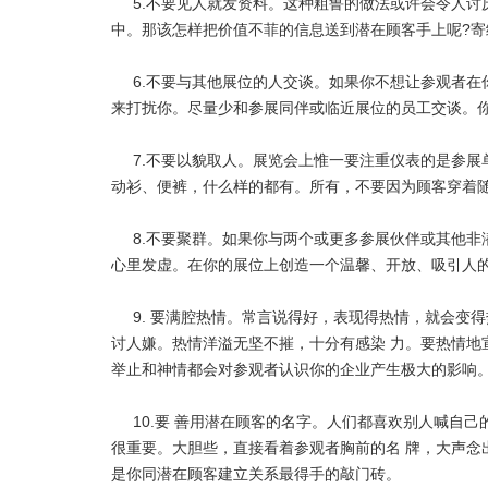
5.不要见人就发资料。这种粗鲁的做法或许会令人
中。那该怎样把价值不菲的信息送到潜在顾客手上呢?寄
6.不要与其他展位的人交谈。如果你不想让参观者
来打扰你。尽量少和参展同伴或临近展位的员工交谈。
7.不要以貌取人。展览会上惟一要注重仪表的是参
动衫、便裤，什么样的都有。所有，不要因为顾客穿着
8.不要聚群。如果你与两个或更多参展伙伴或其他
心里发虚。在你的展位上创造一个温馨、开放、吸引人
9. 要满腔热情。常言说得好，表现得热情，就会变
讨人嫌。热情洋溢无坚不摧，十分有感染 力。要热情地
举止和神情都会对参观者认识你的企业产生极大的影响
10.要 善用潜在顾客的名字。人们都喜欢别人喊自
很重要。大胆些，直接看着参观者胸前的名 牌，大声念
是你同潜在顾客建立关系最得手的敲门砖。