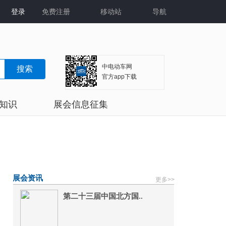
登录
免费注册
移动站
导航
中电动车网
搜索
官方app下载
知识
展会信息征集
展会
电话：0571-56270829
合作
邮箱：1518237010@qq.com
展会资讯
更多>>
第二十三届中国北方国..