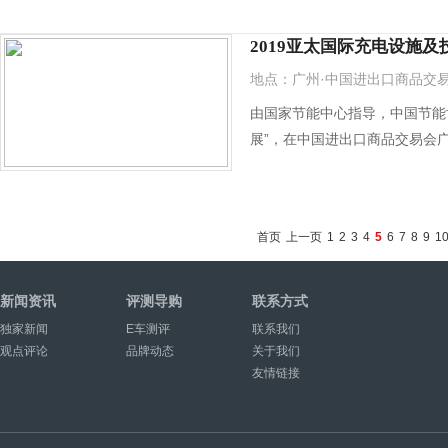
预计国外采购商将突破7000人
2019亚太国际充电设施及
地点：广州·中国进出口商品交
由国家节能中心指导，中国节能协
展”，在中国进出口商品交易会
首页
上一页
1
2
3
4
5
6
7
8
9
1
新闻资讯
评测导购
联系方式
独家新闻
E车测评
联系我们
观点评论
品牌动态
关于我们
友情链接